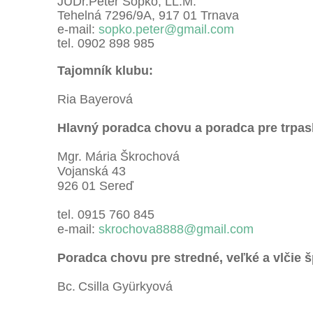
JUDr.Peter Sopko, LL.M.
Tehelná 7296/9A, 917 01 Trnava
e-mail:
sopko.peter@gmail.com
tel. 0902 898 985
Tajomník klubu:
Ria Bayerová
Hlavný poradca chovu a poradca
pre trpas
Mgr. Mária Škrochová
Vojanská 43
926 01 Sereď
tel. 0915 760 845
e-mail:
skrochova8888@gmail.com
Poradca chovu
pre stredné, veľké a vlčie 
Bc.
Csilla Gyürkyová