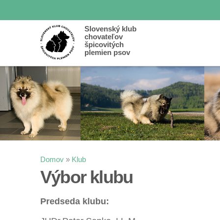
Slovenský klub
chovateľov
špicovitých
plemien psov
Nachádzate sa tu
Domov
»
Klub
Výbor klubu
Predseda klubu: