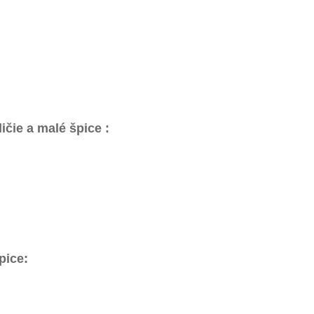
ličie a malé špice
:
špice
: