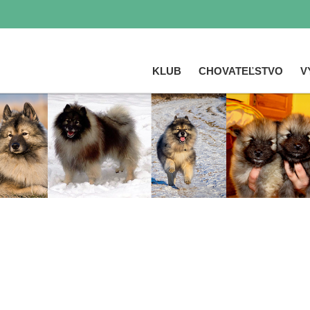
KLUB
CHOVATEĽSTVO
V
Skočiť
na
hlavný
obsah