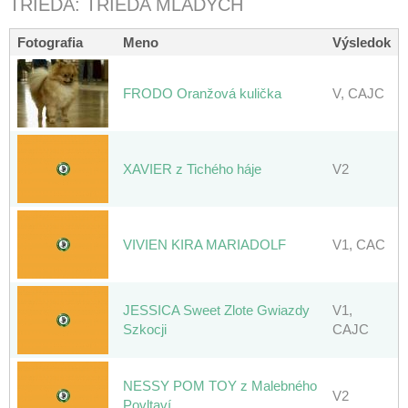
TRIEDA: TRIEDA MLADÝCH
Fotografia
Meno
Výsledok
FRODO Oranžová kulička
V, CAJC
XAVIER z Tichého háje
V2
VIVIEN KIRA MARIADOLF
V1, CAC
JESSICA Sweet Zlote Gwiazdy
V1,
Szkocji
CAJC
NESSY POM TOY z Malebného
V2
Povltaví