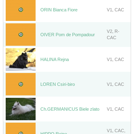
ORIN Bianca Fiore
V1, CAC
V2, R-
OIVER Pom de Pompadour
CAC
HALINA Rejna
V1, CAC
LOREN Csiri-biro
V1, CAC
Ch.GERMANICUS Biele zlato
V1, CAC
V1, CAC,
HIPPO Rejna