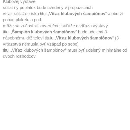
Klubovej výstave
súťažný poplatok bude uvedený v propozíciách
víťaz súťaže získa titul „
Víťaz klubových šampiónov
“ a obdrží
pohár, plaketu a pod.
môže sa zúčastniť záverečnej súťaže o víťaza výstavy
titul „
Šampión klubových šampiónov
“ bude udelený 3-
násobnému držiteľovi titulu „
Víťaz klubových šampiónov
“ (3
víťazstvá nemusia byť vzápätí po sebe)
titul „Víťaz klubových šampiónov“ musí byť udelený minimálne od
dvoch rozhodcov