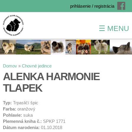
prihlásenie / registrácia
☰ MENU
Skočiť
na
hlavný
obsah
Nachádzate sa tu
Domov
»
Chovné jedince
ALENKA HARMONIE
TLAPEK
Typ:
Trpasličí špic
Farba:
oranžový
Pohlavie:
suka
Plemenná kniha č.:
SPKP 1771
Dátum narodenia:
01.10.2018