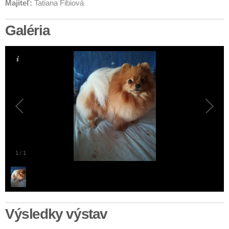
Majiteľ:
Tatiana Fibiová
Galéria
1
/
1
Výsledky výstav