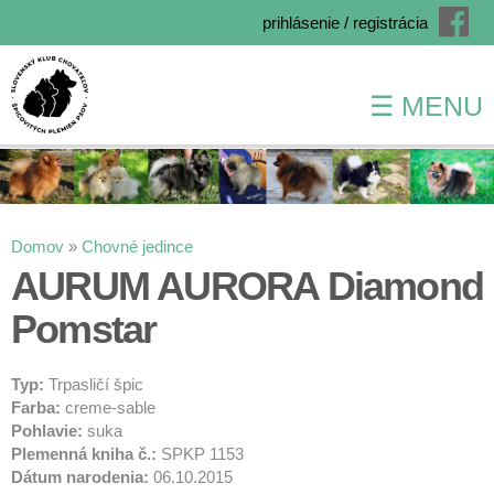
prihlásenie / registrácia
☰ MENU
Skočiť
na
hlavný
obsah
Nachádzate sa tu
Domov
»
Chovné jedince
AURUM AURORA Diamond
Pomstar
Typ:
Trpasličí špic
Farba:
creme-sable
Pohlavie:
suka
Plemenná kniha č.:
SPKP 1153
Dátum narodenia:
06.10.2015