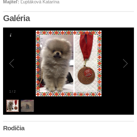
Majiteľ:
Ľuptáková Katarína
Galéria
1
/
2
Rodičia