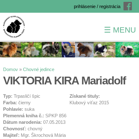
prihlásenie / registrácia
☰ MENU
Skočiť
na
hlavný
obsah
Nachádzate sa tu
Domov
»
Chovné jedince
VIKTORIA KIRA Mariadolf
Typ:
Trpasličí špic
Získané tituly:
Farba:
čierny
Klubový víťaz 2015
Pohlavie:
suka
Plemenná kniha č.:
SPKP 856
Dátum narodenia:
07.05.2013
Chovnosť:
chovný
Majiteľ:
Mgr. Škrochová Mária