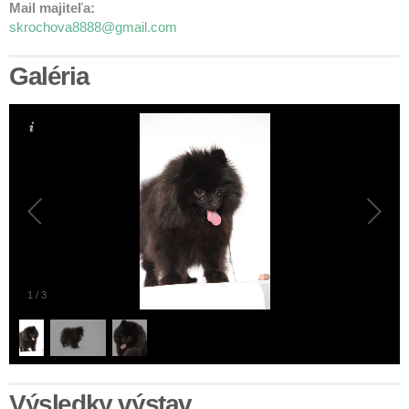
Mail majiteľa:
skrochova8888@gmail.com
Galéria
1
/
3
Výsledky výstav