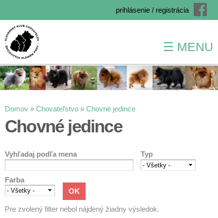
prihlásenie / registrácia
☰ MENU
Skočiť
na
hlavný
obsah
Nachádzate sa tu
Domov
»
Chovateľstvo
»
Chovné jedince
Chovné jedince
Vyhľadaj podľa mena
Typ
Farba
Pre zvolený filter nebol nájdený žiadny výsledok.