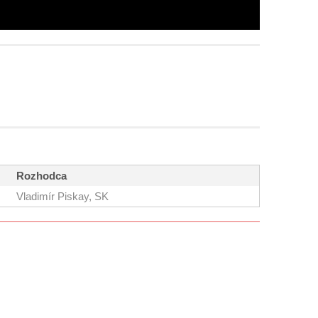
Rozhodca
Vladimír Piskay, SK