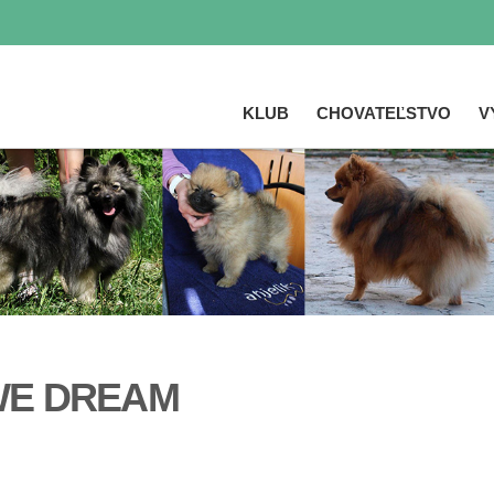
KLUB
CHOVATEĽSTVO
V
Skočiť
na
hlavný
obsah
WE DREAM