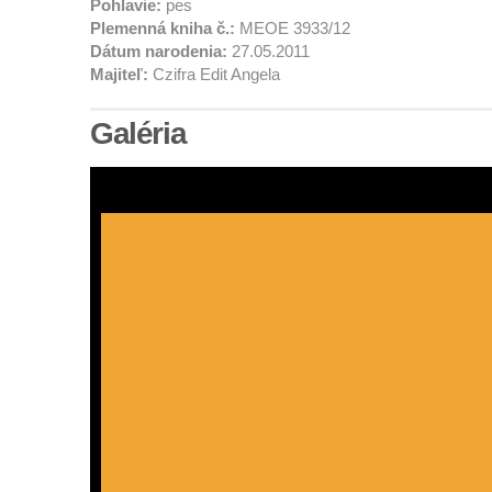
Pohlavie:
pes
Plemenná kniha č.:
MEOE 3933/12
Dátum narodenia:
27.05.2011
Majiteľ:
Czifra Edit Angela
Galéria