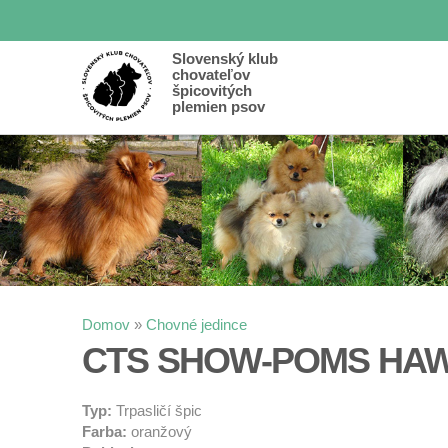
Slovenský klub
chovateľov
špicovitých
plemien psov
Nachádzate sa tu
Domov
»
Chovné jedince
CTS SHOW-POMS HA
Typ:
Trpasličí špic
Farba:
oranžový