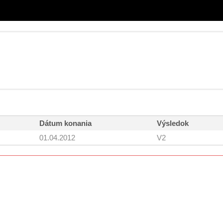
Dátum konania
Výsledok
01.04.2012
V2