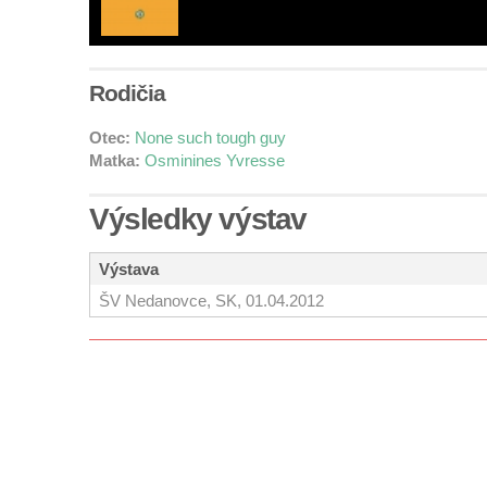
Rodičia
Otec:
None such tough guy
Matka:
Osminines Yvresse
Výsledky výstav
Výstava
ŠV Nedanovce, SK, 01.04.2012