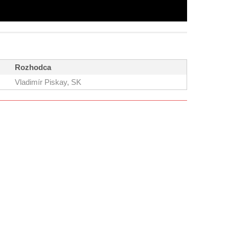
Rozhodca
Vladimír Piskay, SK