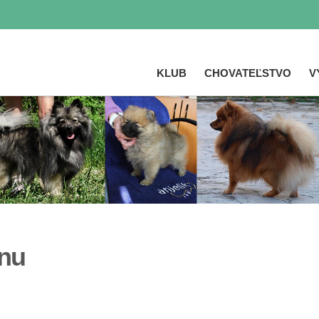
KLUB
CHOVATEĽSTVO
V
Skočiť
na
hlavný
obsah
snu