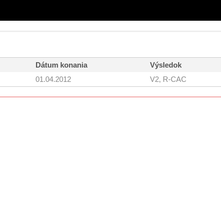
Dátum konania
Výsledok
01.04.2012
V2, R-CAC
Copyright © 2010 - 2020
kilian/amis s.r.o.