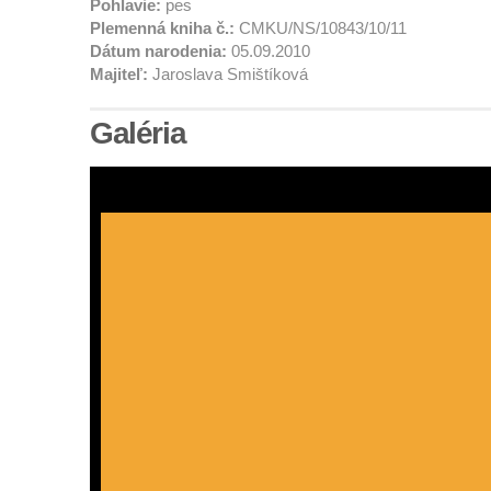
Pohlavie:
pes
Plemenná kniha č.:
CMKU/NS/10843/10/11
Dátum narodenia:
05.09.2010
Majiteľ:
Jaroslava Smištíková
Galéria