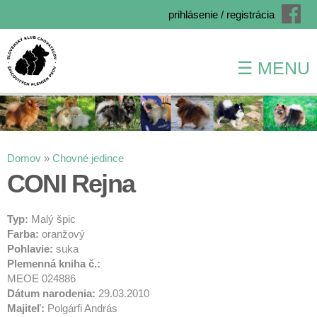
prihlásenie / registrácia
☰ MENU
Skočiť
na
hlavný
obsah
Nachádzate sa tu
Domov
»
Chovné jedince
CONI Rejna
Typ:
Malý špic
Farba:
oranžový
Pohlavie:
suka
Plemenná kniha č.:
MEOE 024886
Dátum narodenia:
29.03.2010
Majiteľ:
Polgárfi András