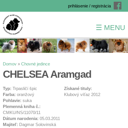
prihlásenie / registrácia
☰ MENU
Skočiť
na
hlavný
obsah
Nachádzate sa tu
Domov
»
Chovné jedince
CHELSEA Aramgad
Typ:
Trpasličí špic
Získané tituly:
Farba:
oranžový
Klubový víťaz 2012
Pohlavie:
suka
Plemenná kniha č.:
CMKU/NS/11070/11
Dátum narodenia:
05.03.2011
Majiteľ:
Dagmar Solovinská