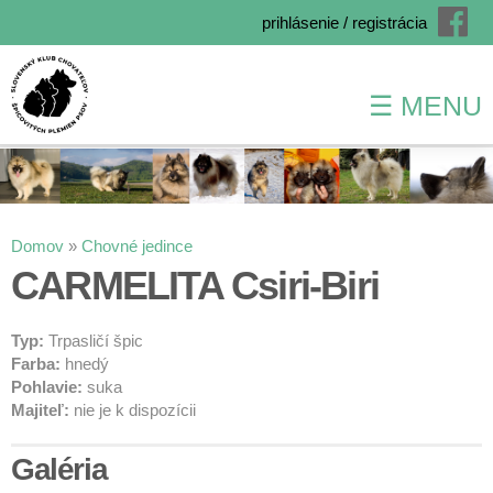
prihlásenie / registrácia
☰ MENU
Skočiť
na
hlavný
obsah
Nachádzate sa tu
Domov
»
Chovné jedince
CARMELITA Csiri-Biri
Typ:
Trpasličí špic
Farba:
hnedý
Pohlavie:
suka
Majiteľ:
nie je k dispozícii
Galéria