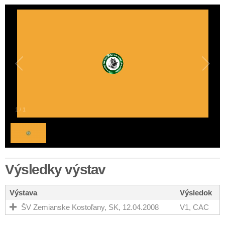
1
/
1
Výsledky výstav
Výstava
Výsledok
ŠV Zemianske Kostoľany, SK, 12.04.2008
V1, CAC