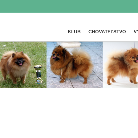
KLUB
CHOVATEĽSTVO
V
Skočiť
na
hlavný
obsah