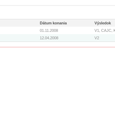
Dátum konania
Výsledok
01.11.2008
V1, CAJC,
12.04.2008
V2
Copyright © 2010 - 2020
kilian/amis s.r.o.