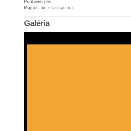
Pohlavie:
pes
Majiteľ:
nie je k dispozícii
Galéria