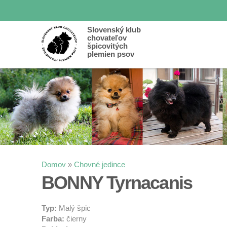
Slovenský klub
chovateľov
špicovitých
plemien psov
Nachádzate sa tu
Domov
»
Chovné jedince
BONNY Tyrnacanis
Typ:
Malý špic
Farba:
čierny