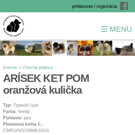
prihlásenie / registrácia
☰ MENU
Skočiť
na
hlavný
obsah
Nachádzate sa tu
Domov
»
Chovné jedince
ARÍSEK KET POM
oranžová kulička
Typ:
Trpasličí špic
Farba:
hnedý
Pohlavie:
pes
Plemenná kniha č.:
CMKU/NS/10606/10/11