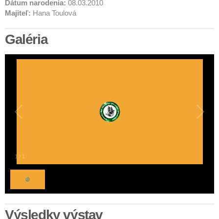
Dátum narodenia:
08.03.2010
Majiteľ:
Hana Toulová
Galéria
1
/
1
Výsledky výstav