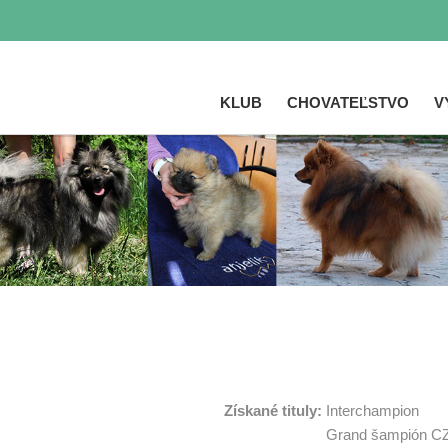
KLUB
CHOVATEĽSTVO
V
Skočiť
na
hlavný
obsah
Získané tituly:
Interchampion
Grand šampión C