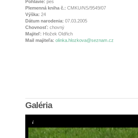
Pohlavie:
pes
Plemenná kniha č.:
CMKU/NS/9549/07
Výška:
24
Dátum narodenia:
07.03.2005
Chovnosť:
chovný
Majiteľ:
Hložek Oldřich
Mail majiteľa:
olinka.hlozkova@seznam.cz
Galéria