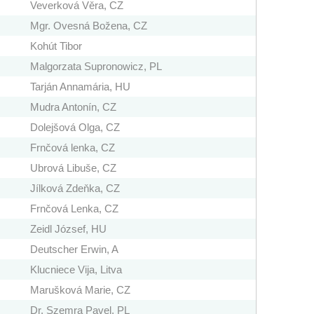
Veverková Věra, CZ
Mgr. Ovesná Božena, CZ
Kohút Tibor
Malgorzata Supronowicz, PL
Tarján Annamária, HU
Mudra Antonín, CZ
Dolejšová Olga, CZ
Frnčová lenka, CZ
Ubrová Libuše, CZ
Jílková Zdeňka, CZ
Frnčová Lenka, CZ
Zeidl József, HU
Deutscher Erwin, A
Klucniece Vija, Litva
Marušková Marie, CZ
Dr. Szemra Pavel, PL