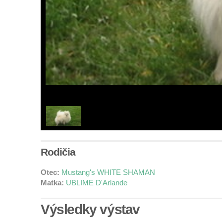
Rodičia
Otec:
Mustang's WHITE SHAMAN
Matka:
UBLIME D'Arlande
Výsledky výstav