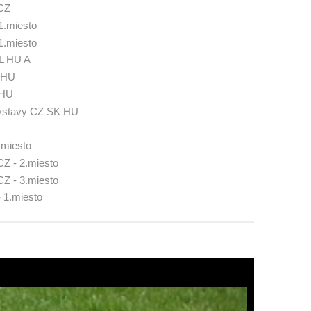
CZ
1.miesto
1.miesto
L HU A
 HU
 HU
výstavy CZ SK HU
miesto
CZ - 2.miesto
CZ - 3.miesto
 1.miesto