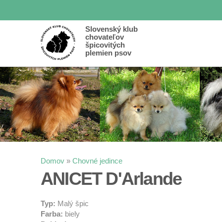
Slovenský klub
chovateľov
špicovitých
plemien psov
Nachádzate sa tu
Domov
»
Chovné jedince
ANICET D'Arlande
Typ:
Malý špic
Farba:
biely