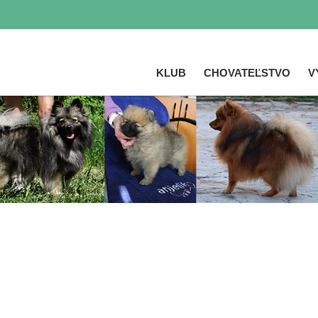
KLUB
CHOVATEĽSTVO
V
Skočiť
na
hlavný
obsah