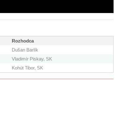
Rozhodca
Dušan Barlík
Vladimír Piskay, SK
Kohút Tibor, SK