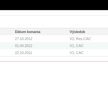
Dátum konania
Výsledok
27.10.2012
V2, Res.CAC
01.04.2012
V1, CAC
22.10.2011
V1, CAC