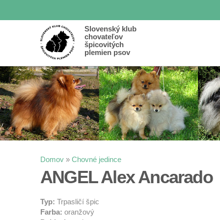
Slovenský klub
chovateľov
špicovitých
plemien psov
Nachádzate sa tu
Domov
»
Chovné jedince
ANGEL Alex Ancarado
Typ:
Trpasličí špic
Farba:
oranžový