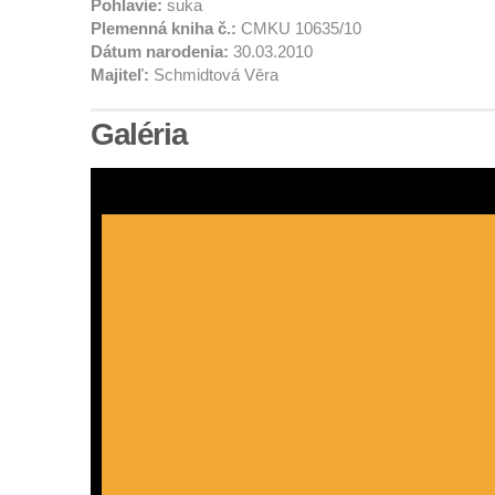
Pohlavie:
suka
Plemenná kniha č.:
CMKU 10635/10
Dátum narodenia:
30.03.2010
Majiteľ:
Schmidtová Věra
Galéria