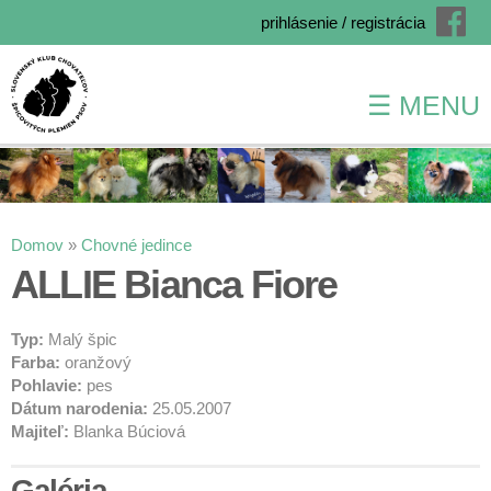
prihlásenie / registrácia
☰ MENU
Skočiť
na
hlavný
obsah
Nachádzate sa tu
Domov
»
Chovné jedince
ALLIE Bianca Fiore
Typ:
Malý špic
Farba:
oranžový
Pohlavie:
pes
Dátum narodenia:
25.05.2007
Majiteľ:
Blanka Búciová
Galéria