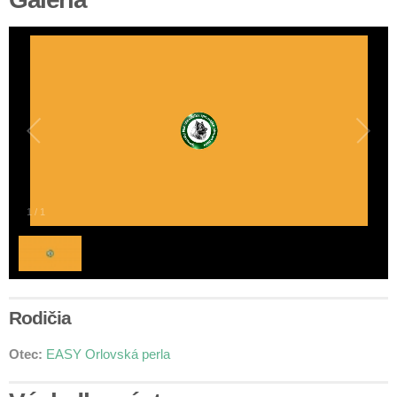
1
/
1
Rodičia
Otec:
EASY Orlovská perla